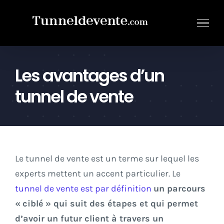
Passer
au
contenu
Les avantages d’un
tunnel de vente
Le tunnel de vente est un terme sur lequel les
experts mettent un accent particulier. Le
tunnel de vente est par définition
un parcours
« ciblé » qui suit des étapes et qui permet
d’avoir un futur client à travers un